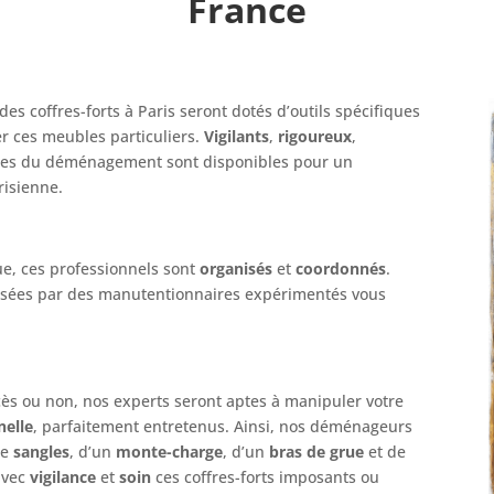
France
des coffres-forts à Paris seront dotés d’outils spécifiques
ler ces meubles particuliers.
Vigilants
,
rigoureux
,
istes du déménagement sont disponibles pour un
risienne.
e, ces professionnels sont
organisés
et
coordonnés
.
alisées par des manutentionnaires expérimentés vous
accès ou non, nos experts seront aptes à manipuler votre
nelle
, parfaitement entretenus. Ainsi, nos déménageurs
de
sangles
, d’un
monte-charge
, d’un
bras de grue
et de
avec
vigilance
et
soin
ces coffres-forts imposants ou