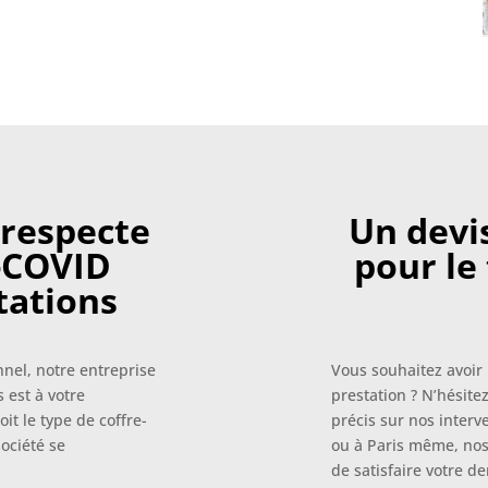
 respecte
Un devis
i-COVID
pour le
tations
nnel, notre entreprise
Vous souhaitez avoir 
 est à votre
prestation ? N’hésite
it le type de coffre-
précis sur nos interv
société se
ou à Paris même, nos
de satisfaire votre 