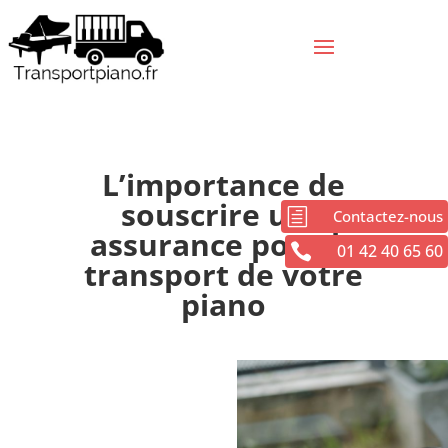
L’importance de
souscrire une
h
Contactez-nous
assurance pour le

01 42 40 65 60
transport de votre
piano