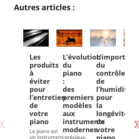
Autres articles :
Les
L’évolution
L’importanc
Le
produits
du
du
de
à
piano
contrôle
te
éviter
:
de
da
pour
des
l’humidité
le
l’entretien
premiers
pour
tr
de
modèles
la
d’
votre
aux
longévité
pr
piano
instruments
de
à
modernes
votre
Pa
Le piano est
piano
un instrument précieux