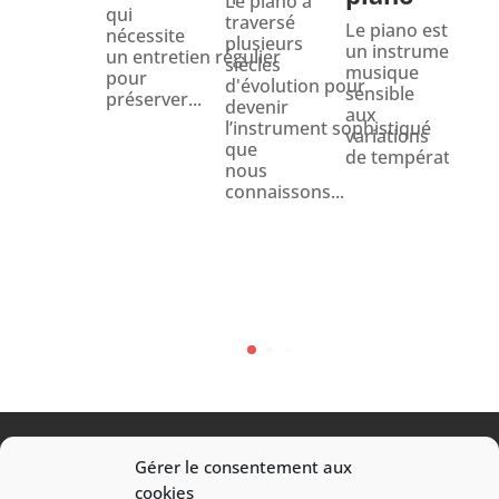
Le piano a
Le 
qui
traversé
préc
Le piano est
nécessite
plusieurs
une
un instrument de
un entretien régulier
siècles
opé
musique
pour
d'évolution pour
déli
sensible
préserver...
devenir
qui
aux
l’instrument sophistiqué
req
variations
que
exp
de température et.
nous
et
connaissons...
soin
Qu'i
s'ag
Gérer le consentement aux
Transport / Déménagement / Manutention
cookies