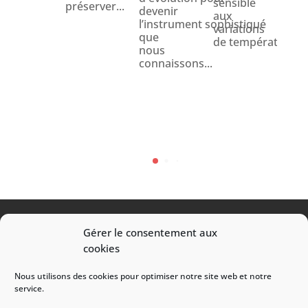
sensible
préserver...
devenir
qui
aux
l’instrument sophistiqué
req
variations
que
exp
de température et.
nous
et
connaissons...
soin
Qu'i
s'ag
Gérer le consentement aux
Transport / Déménagement / Manutention
cookies
Pianos / Coffres-forts / Oeuvres d’art / Objets
Nous utilisons des cookies pour optimiser notre site web et notre
lourds
service.