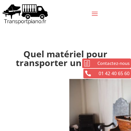
Quel matériel pour
transporter un piano ?
h
Contactez-nous

01 42 40 65 60