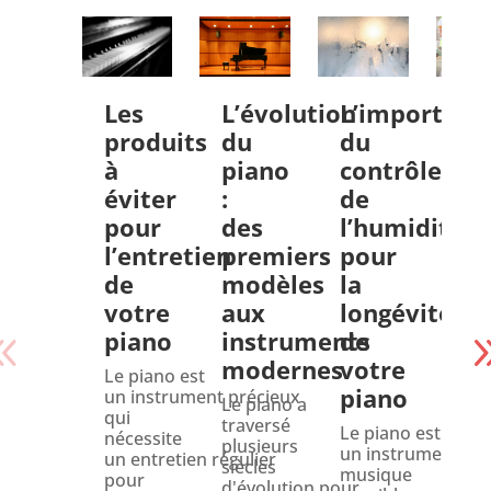
Les
L’évolution
L’importanc
Le
produits
du
du
de
à
piano
contrôle
te
éviter
:
de
da
pour
des
l’humidité
le
l’entretien
premiers
pour
tr
de
modèles
la
d’
votre
aux
longévité
pr
piano
instruments
de
à
modernes
votre
Pa
Le piano est
piano
un instrument précieux
Le piano a
Le 
qui
traversé
préc
Le piano est
nécessite
plusieurs
une
un instrument de
un entretien régulier
siècles
opé
musique
pour
d'évolution pour
déli