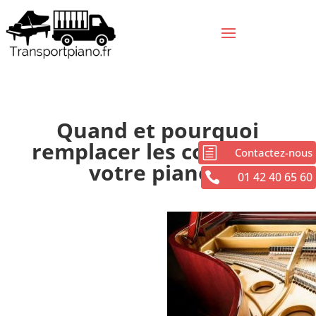
Quand et pourquoi
remplacer les cordes de
h
Contactez-nous
votre piano ?

01 42 40 65 60