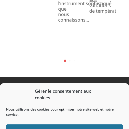
aux
l’instrument sophistiqué
req
variations
que
exp
de température et.
nous
et
connaissons...
soin
Qu'i
s'ag
Gérer le consentement aux
Transport / Déménagement / Manutention
cookies
Pianos / Coffres-forts / Oeuvres d’art / Objets
Nous utilisons des cookies pour optimiser notre site web et notre
lourds
service.