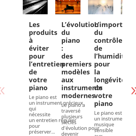
Les
L’évolution
L’importanc
Le
produits
du
du
de
à
piano
contrôle
te
éviter
:
de
da
pour
des
l’humidité
le
l’entretien
premiers
pour
tr
de
modèles
la
d’
votre
aux
longévité
pr
piano
instruments
de
à
modernes
votre
Pa
Le piano est
piano
un instrument précieux
Le piano a
Le 
qui
traversé
préc
Le piano est
nécessite
plusieurs
une
un instrument de
un entretien régulier
siècles
opé
musique
pour
d'évolution pour
déli
sensible
préserver...
devenir
qui